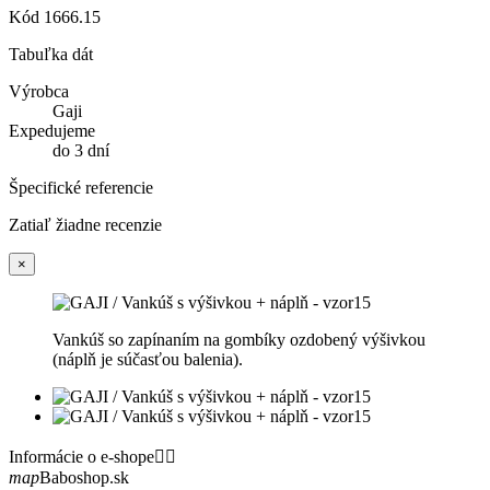
Kód
1666.15
Tabuľka dát
Výrobca
Gaji
Expedujeme
do 3 dní
Špecifické referencie
Zatiaľ žiadne recenzie
×
Vankúš so zapínaním na gombíky ozdobený výšivkou
(náplň je súčasťou balenia).
Informácie o e-shope


map
Baboshop.sk