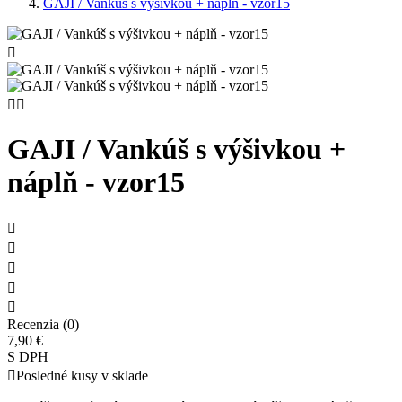
GAJI / Vankúš s výšivkou + náplň - vzor15



GAJI / Vankúš s výšivkou +
náplň - vzor15





Recenzia (0)
7,90 €
S DPH

Posledné kusy v sklade