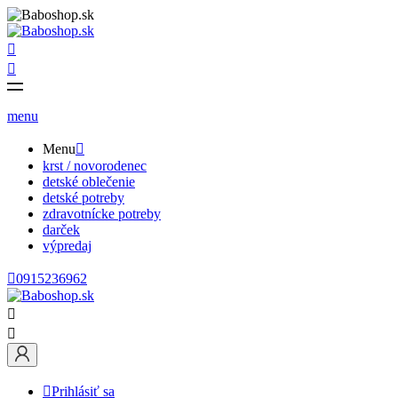


menu
Menu

krst / novorodenec
detské oblečenie
detské potreby
zdravotnícke potreby
darček
výpredaj

0915236962



Prihlásiť sa