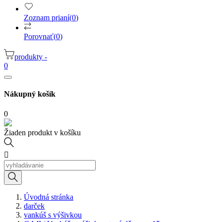
Zoznam prianí
(
0
)
Porovnať
(
0
)
produkty -
0
Nákupný košík
0
Žiaden produkt v košíku

Úvodná stránka
darček
vankúš s výšivkou