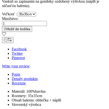
Vankúš so zapínaním na gombíky ozdobený výšivkou (náplň je
súčasťou balenia).
Veľkosť :
Množstvo:
Vložiť do košíka

Facebook
Twitter
Pinterest
Write your review
Popis
Detaily produktu
Recenzie
Materiál: 100%bavlna
Rozmery: 35x35cm
Obsah balenia: obliečka + náplň
Slovenský výrobca