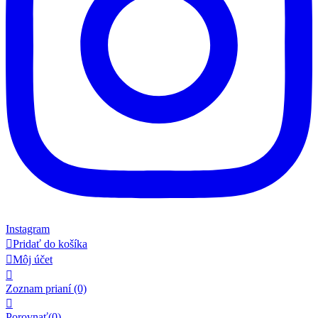
Instagram

Pridať do košíka

Môj účet

Zoznam prianí
(0)

Porovnať(
0
)