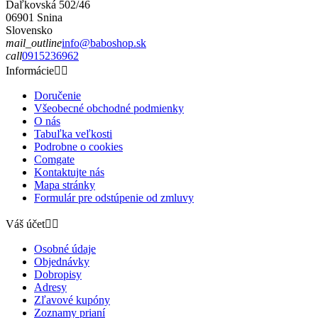
Daľkovská 502/46
06901 Snina
Slovensko
mail_outline
info@baboshop.sk
call
0915236962
Informácie


Doručenie
Všeobecné obchodné podmienky
O nás
Tabuľka veľkosti
Podrobne o cookies
Comgate
Kontaktujte nás
Mapa stránky
Formulár pre odstúpenie od zmluvy
Váš účet


Osobné údaje
Objednávky
Dobropisy
Adresy
Zľavové kupóny
Zoznamy prianí