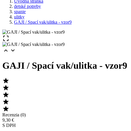
Úvodná stránka
detské potreby
spanie
ulitky
GAJI / Spací vak/ulitka - vzor9



GAJI / Spací vak/ulitka - vzor9





Recenzia (0)
9,30 €
S DPH