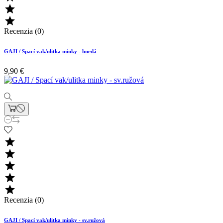


Recenzia (0)
GAJI / Spací vak/ulitka minky - hnedá
9,90 €





Recenzia (0)
GAJI / Spací vak/ulitka minky - sv.ružová