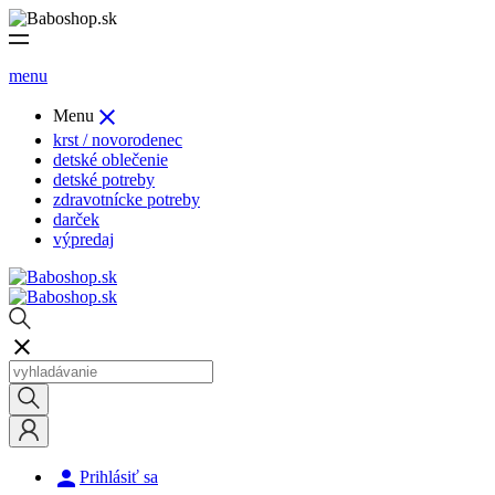
menu

Menu
krst / novorodenec
detské oblečenie
detské potreby
zdravotnícke potreby
darček
výpredaj


Prihlásiť sa