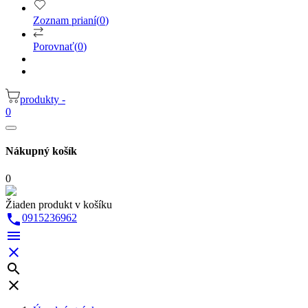
Zoznam prianí
(
0
)
Porovnať
(
0
)
produkty -
0
Nákupný košík
0
Žiaden produkt v košíku

0915236962



