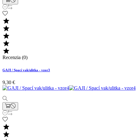





Recenzia (0)
GAJI / Spací vak/ulitka - vzor3
9,30 €

