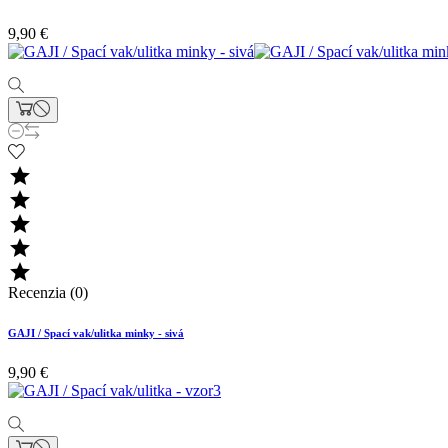
9,90 €





Recenzia (0)
GAJI / Spací vak/ulitka minky - sivá
9,90 €