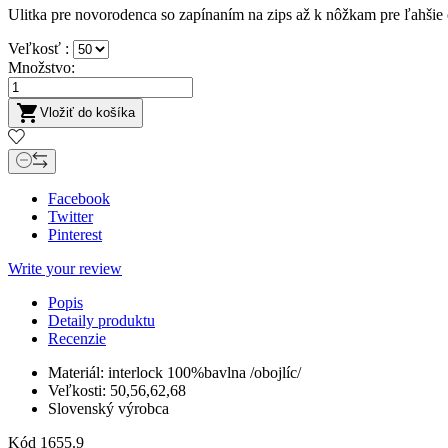
Ulitka pre novorodenca so zapínaním na zips až k nôžkam pre ľahšie 
Veľkosť :
Množstvo:

Vložiť do košíka
Facebook
Twitter
Pinterest
Write your review
Popis
Detaily produktu
Recenzie
Materiál: interlock 100%bavlna /obojlíc/
Veľkosti: 50,56,62,68
Slovenský výrobca
Kód
1655.9