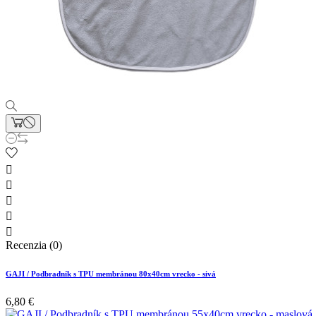





Recenzia (0)
GAJI / Podbradník s TPU membránou 80x40cm vrecko - sivá
6,80 €