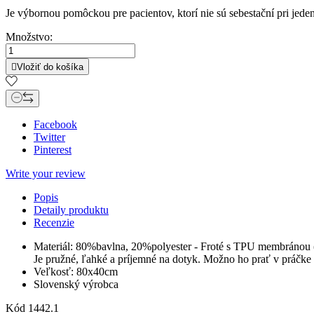
Je výbornou pomôckou pre pacientov, ktorí nie sú sebestační pri jeden
Množstvo:

Vložiť do košíka
Facebook
Twitter
Pinterest
Write your review
Popis
Detaily produktu
Recenzie
Materiál: 80%bavlna, 20%polyester - Froté s TPU membránou (Za
Je pružné, ľahké a príjemné na dotyk. Možno ho prať v práčke 
Veľkosť: 80x40cm
Slovenský výrobca
Kód
1442.1