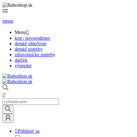
menu
Menu

krst / novorodenec
detské oblečenie
detské potreby
zdravotnícke potreby
darček
výpredaj


Prihlásiť sa