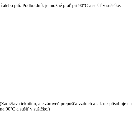
í alebo pití. Podbradník je možné prať pri 90°C a sušiť v sušičke.
držiava tekutinu, ale zároveň prepúšťa vzduch a tak nespôsobuje nadm
na 90°C a sušiť v sušičke.)