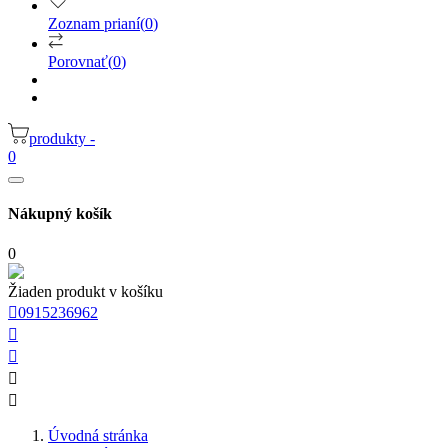
Zoznam prianí
(
0
)
Porovnať
(
0
)
produkty -
0
Nákupný košík
0
Žiaden produkt v košíku

0915236962




Úvodná stránka