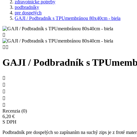
zdravotnícke potreby
podbradníky
pre dospelých
GAJI / Podbradník s TPUmembránou 80x40cm - biela



GAJI / Podbradník s TPUmembr





Recenzia (0)
6,20 €
S DPH
Podbradník pre dospelých so zapínaním na suchý zips je z froté ma