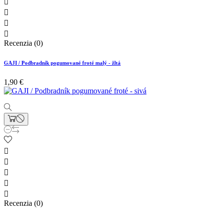




Recenzia (0)
GAJI / Podbradník pogumované froté malý - žltá
1,90 €





Recenzia (0)