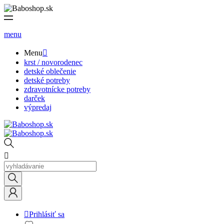
menu
Menu

krst / novorodenec
detské oblečenie
detské potreby
zdravotnícke potreby
darček
výpredaj


Prihlásiť sa