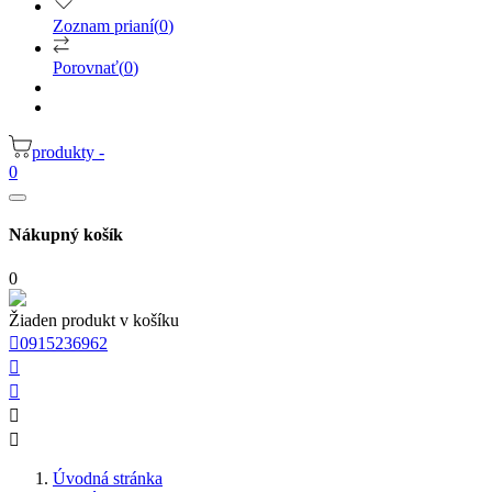
Zoznam prianí
(
0
)
Porovnať
(
0
)
produkty -
0
Nákupný košík
0
Žiaden produkt v košíku

0915236962




Úvodná stránka