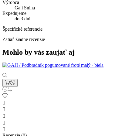
Výrobca
Gaji Snina
Expedujeme
do 3 dní
Špecifické referencie
Zatiaľ žiadne recenzie
Mohlo by vás zaujať aj





Recenzia (0)