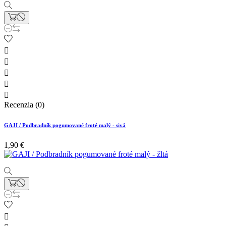





Recenzia (0)
GAJI / Podbradník pogumované froté malý - sivá
1,90 €
