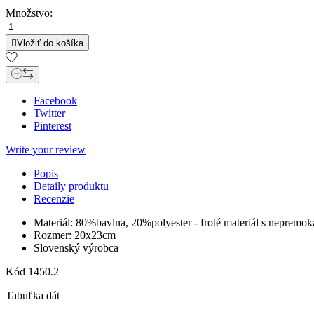
Množstvo:

Vložiť do košíka
Facebook
Twitter
Pinterest
Write your review
Popis
Detaily produktu
Recenzie
Materiál: 80%bavlna, 20%polyester - froté materiál s nepre
Rozmer: 20x23cm
Slovenský výrobca
Kód
1450.2
Tabuľka dát