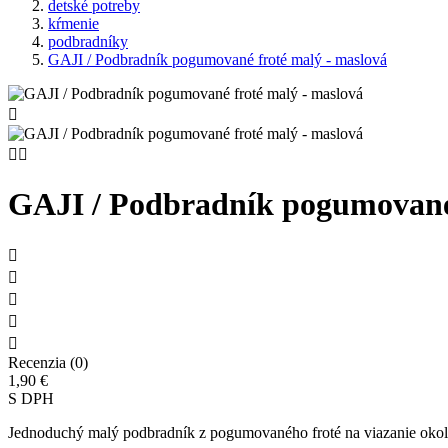
detské potreby
kŕmenie
podbradníky
GAJI / Podbradník pogumované froté malý - maslová



GAJI / Podbradník pogumované 





Recenzia (0)
1,90 €
S DPH
Jednoduchý malý podbradník z pogumovaného froté na viazanie okol