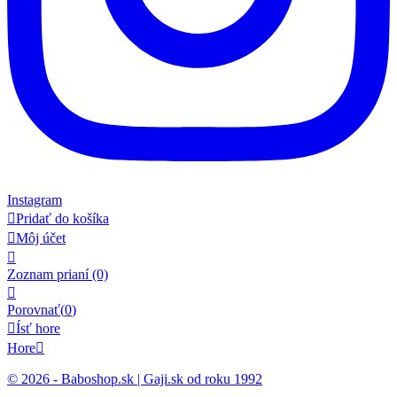
Instagram

Pridať do košíka

Môj účet

Zoznam prianí
(0)

Porovnať(
0
)

Ísť hore
Hore

© 2026 - Baboshop.sk | Gaji.sk od roku 1992