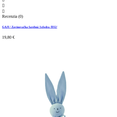


Recenzia (0)
GAJI / Zavinovačka farebná 1xfodra /D32/
19,80 €