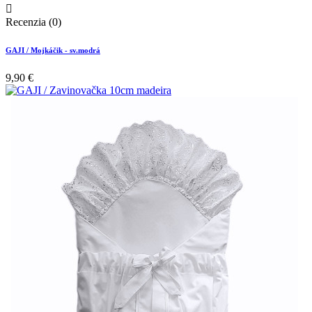

Recenzia (0)
GAJI / Mojkáčik - sv.modrá
9,90 €