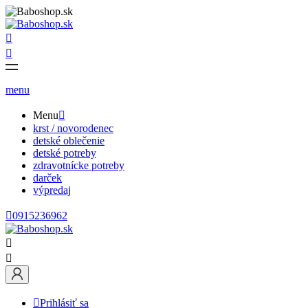


menu
Menu

krst / novorodenec
detské oblečenie
detské potreby
zdravotnícke potreby
darček
výpredaj

0915236962



Prihlásiť sa