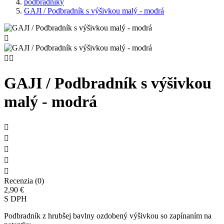
podbradníky
GAJI / Podbradník s výšivkou malý - modrá



GAJI / Podbradník s výšivkou
malý - modrá





Recenzia (0)
2,90 €
S DPH
Podbradník z hrubšej bavlny ozdobený výšivkou so zapínaním na