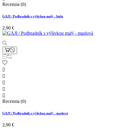
Recenzia (0)
GAJI / Podbradník s výšivkou malý - biela
2,90 €





Recenzia (0)
GAJI / Podbradník s výšivkou malý - maslová
2,90 €