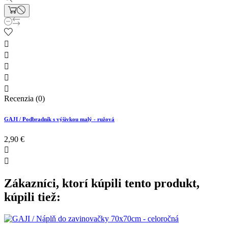





Recenzia (0)
GAJI / Podbradník s výšivkou malý - ružová
2,90 €


Zákazníci, ktorí kúpili tento produkt,
kúpili tiež: