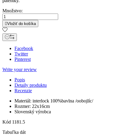
patentky.
Množstvo:

Vložiť do košíka
Facebook
Twitter
Pinterest
Write your review
Popis
Detaily produktu
Recenzie
Materiál: interlock 100%bavlna /oobojlíc/
Rozmer: 22x16cm
Slovenský výrobca
Kód
1181.5
Tabuľka dát