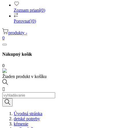
Zoznam prianí
(
0
)
Porovnať
(
0
)
produkty -
0
Nákupný košík
0
Žiaden produkt v košíku

Úvodná stránka
detské potreby
kŕmenie