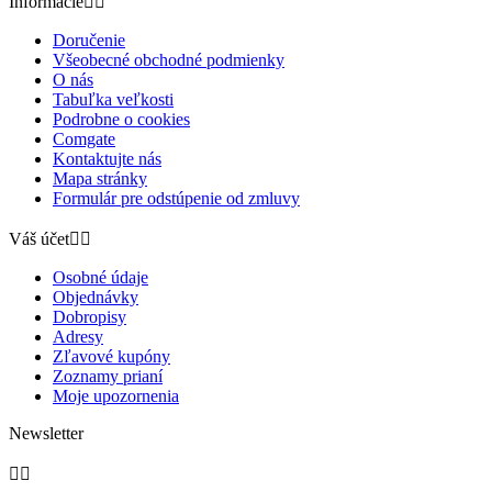
Informácie


Doručenie
Všeobecné obchodné podmienky
O nás
Tabuľka veľkosti
Podrobne o cookies
Comgate
Kontaktujte nás
Mapa stránky
Formulár pre odstúpenie od zmluvy
Váš účet


Osobné údaje
Objednávky
Dobropisy
Adresy
Zľavové kupóny
Zoznamy prianí
Moje upozornenia
Newsletter

