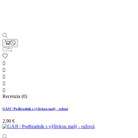





Recenzia (0)
GAJI / Podbradník s výšivkou malý - zelená
2,90 €