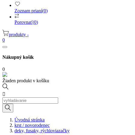
Zoznam prianí
(
0
)
Porovnať
(
0
)
produkty -
0
Nákupný košík
0
Žiaden produkt v košíku

Úvodná stránka
krst / novorodenec
deky, fusaky, rýchloviazačky