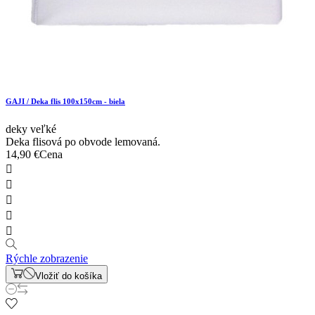
GAJI / Deka flis 100x150cm - biela
deky veľké
Deka flisová po obvode lemovaná.
14,90 €
Cena





Rýchle zobrazenie
Vložiť do košíka