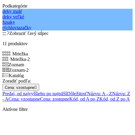
Podkategórie
deky malé
deky veľké
fusaky
rýchloviazačky
Zobraziť ľavý stĺpec
11 produktov
Mriežka
Mriežka-2
Zoznam
Zoznam-2
Katalóg
Zoradiť podľa:
Cena: vzostupne

Predaj, od najvyššieho po najnižší
Dôležitosť
Názvu: A - Z
Názvu: Z
- A
Cena: vzostupne
Cena: zostupne
Kód, od A po Z
Kód, od Z po A
Aktívne filtre