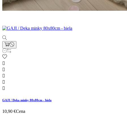





GAJI / Deka minky 80x80cm - biela
10,90 €
Cena