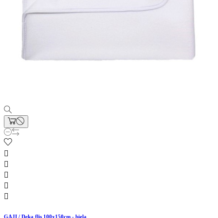





GAJI / Deka flis 100x150cm - biela