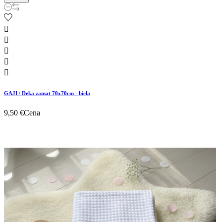





GAJI / Deka zamat 70x70cm - biela
9,50 €
Cena