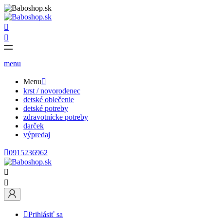


menu
Menu

krst / novorodenec
detské oblečenie
detské potreby
zdravotnícke potreby
darček
výpredaj

0915236962



Prihlásiť sa