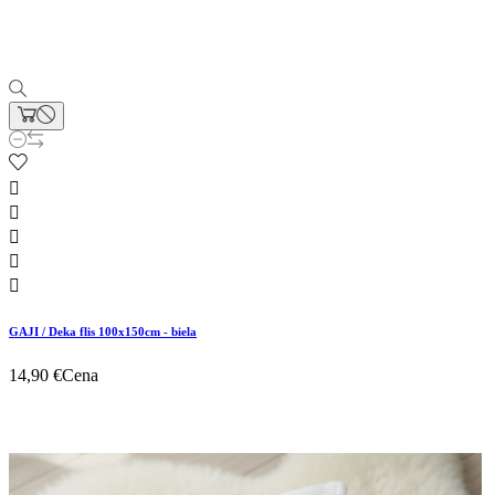





GAJI / Deka flis 100x150cm - biela
14,90 €
Cena