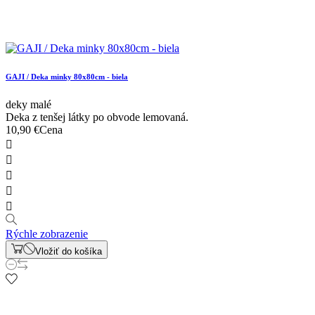
GAJI / Deka minky 80x80cm - biela
deky malé
Deka z tenšej látky po obvode lemovaná.
10,90 €
Cena





Rýchle zobrazenie
Vložiť do košíka