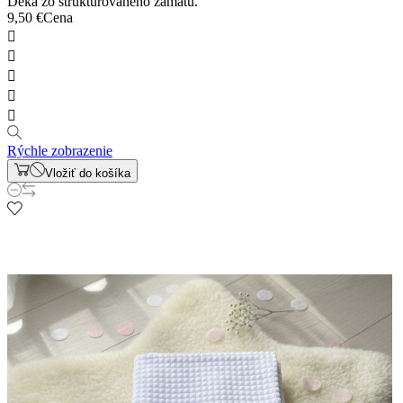
Deka zo štrukturovaného zamatu.
9,50 €
Cena





Rýchle zobrazenie
Vložiť do košíka