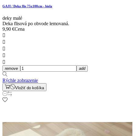
GAJI / Deka flis 75x100cm - biela
deky malé
Deka flisová po obvode lemovaná.
9,90 €
Cena





remove
add
Rýchle zobrazenie
Vložiť do košíka