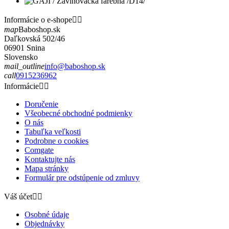
Informácie o e-shope


map
Baboshop.sk
Daľkovská 502/46
06901 Snina
Slovensko
mail_outline
info@baboshop.sk
call
0915236962
Informácie


Doručenie
Všeobecné obchodné podmienky
O nás
Tabuľka veľkosti
Podrobne o cookies
Comgate
Kontaktujte nás
Mapa stránky
Formulár pre odstúpenie od zmluvy
Váš účet


Osobné údaje
Objednávky