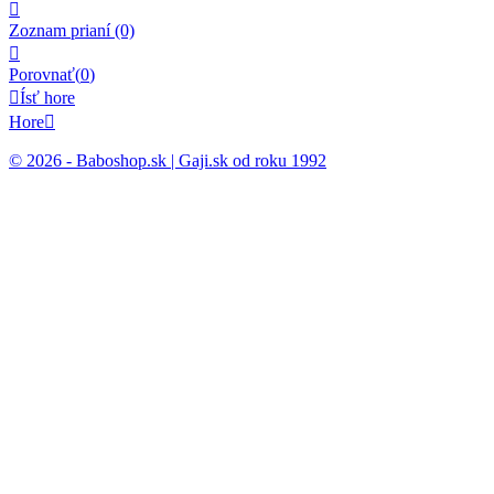

Zoznam prianí
(0)

Porovnať(
0
)

Ísť hore
Hore

© 2026 - Baboshop.sk | Gaji.sk od roku 1992