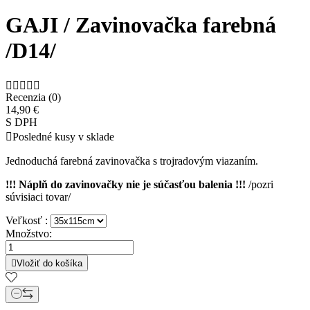
GAJI / Zavinovačka farebná
/D14/





Recenzia (0)
14,90 €
S DPH

Posledné kusy v sklade
Jednoduchá farebná zavinovačka s trojradovým viazaním.
!!! Náplň do zavinovačky nie je súčasťou balenia !!!
/pozri
súvisiaci tovar/
Veľkosť :
Množstvo:

Vložiť do košíka