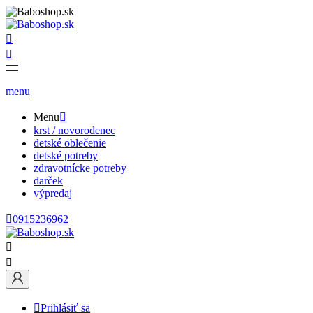


menu
Menu

krst / novorodenec
detské oblečenie
detské potreby
zdravotnícke potreby
darček
výpredaj

0915236962



Prihlásiť sa