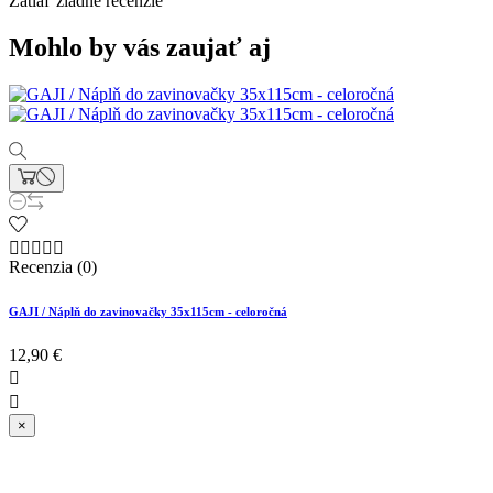
Zatiaľ žiadne recenzie
Mohlo by vás zaujať aj





Recenzia (0)
GAJI / Náplň do zavinovačky 35x115cm - celoročná
12,90 €


×