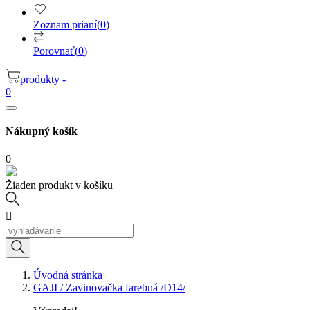
Zoznam prianí
(
0
)
Porovnať
(
0
)
produkty -
0
Nákupný košík
0
Žiaden produkt v košíku

Úvodná stránka
GAJI / Zavinovačka farebná /D14/