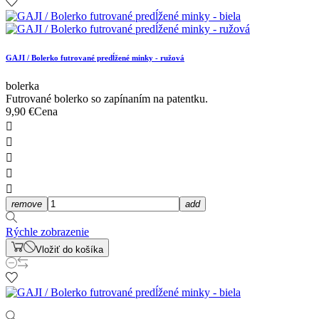
GAJI / Bolerko futrované predĺžené minky - ružová
bolerka
Futrované bolerko so zapínaním na patentku.
9,90 €
Cena





remove
add
Rýchle zobrazenie
Vložiť do košíka