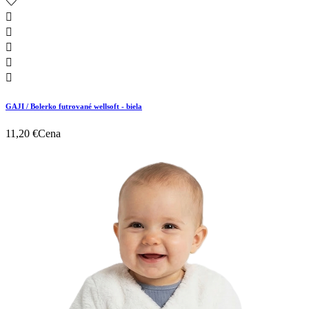





GAJI / Bolerko futrované wellsoft - biela
11,20 €
Cena