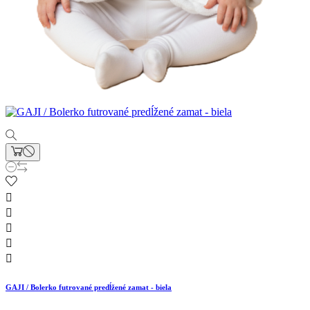





GAJI / Bolerko futrované predĺžené zamat - biela