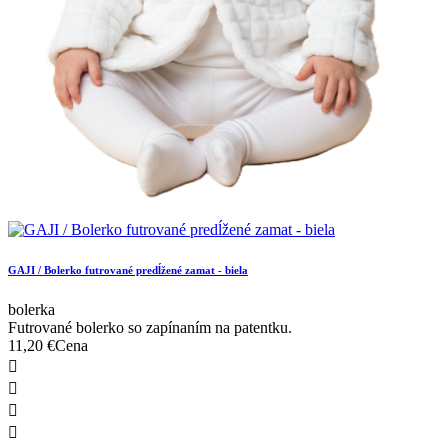
GAJI / Bolerko futrované predĺžené zamat - biela
bolerka
Futrované bolerko so zapínaním na patentku.
11,20 €
Cena



