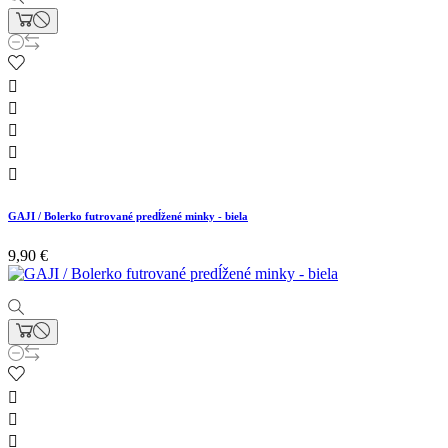





GAJI / Bolerko futrované predĺžené minky - biela
9,90 €


