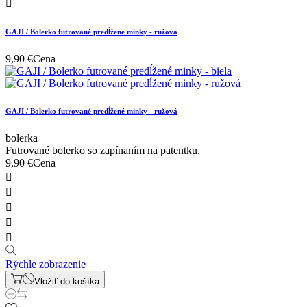

GAJI / Bolerko futrované predĺžené minky - ružová
9,90 €
Cena
GAJI / Bolerko futrované predĺžené minky - ružová
bolerka
Futrované bolerko so zapínaním na patentku.
9,90 €
Cena





Rýchle zobrazenie
Vložiť do košíka