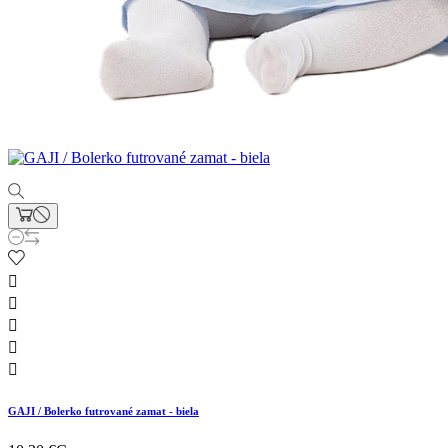





GAJI / Bolerko futrované zamat - biela