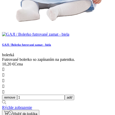
GAJI / Bolerko futrované zamat - biela
bolerká
Futrované bolerko so zapínaním na patentku.
10,20 €
Cena





remove
add
Rýchle zobrazenie
Vložiť do košíka