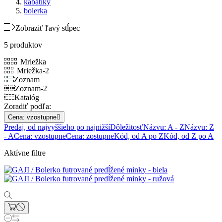
kabátiky
bolerka
Zobraziť ľavý stĺpec
5 produktov
Mriežka
Mriežka-2
Zoznam
Zoznam-2
Katalóg
Zoradiť podľa:
Cena: vzostupne

Predaj, od najvyššieho po najnižší
Dôležitosť
Názvu: A - Z
Názvu: Z
- A
Cena: vzostupne
Cena: zostupne
Kód, od A po Z
Kód, od Z po A
Aktívne filtre