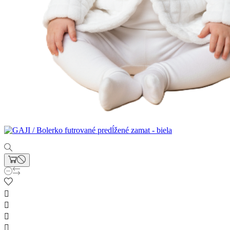



