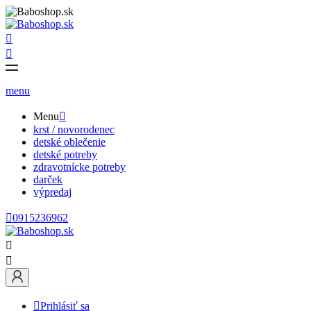


menu
Menu

krst / novorodenec
detské oblečenie
detské potreby
zdravotnícke potreby
darček
výpredaj

0915236962



Prihlásiť sa