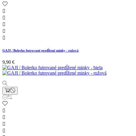





GAJI / Bolerko futrované predĺžené minky - ružová
9,90 €



