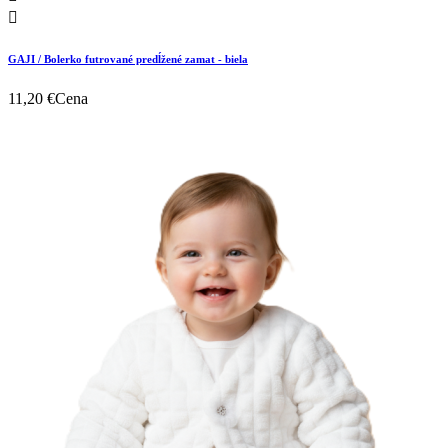

GAJI / Bolerko futrované predĺžené zamat - biela
11,20 €
Cena