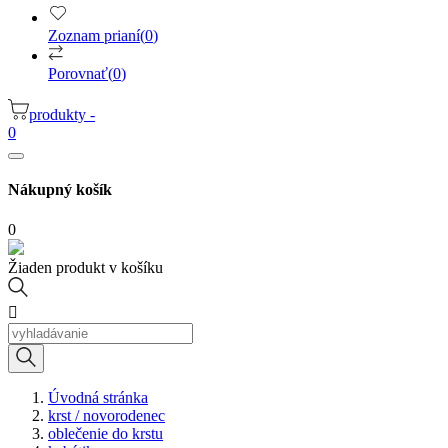
Zoznam prianí
(
0
)
Porovnať
(
0
)
produkty -
0
Nákupný košík
0
Žiaden produkt v košíku

Úvodná stránka
krst / novorodenec
oblečenie do krstu