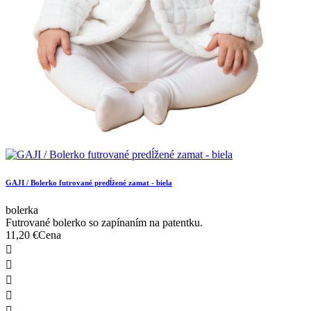
GAJI / Bolerko futrované predĺžené zamat - biela
bolerka
Futrované bolerko so zapínaním na patentku.
11,20 €
Cena




