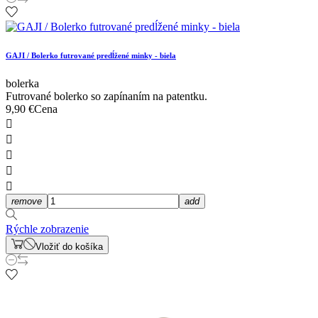
GAJI / Bolerko futrované predĺžené minky - biela
bolerka
Futrované bolerko so zapínaním na patentku.
9,90 €
Cena





remove
add
Rýchle zobrazenie
Vložiť do košíka