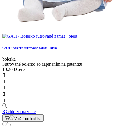
GAJI / Bolerko futrované zamat - biela
bolerká
Futrované bolerko so zapínaním na patentku.
10,20 €
Cena





Rýchle zobrazenie
Vložiť do košíka