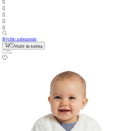





Rýchle zobrazenie
Vložiť do košíka