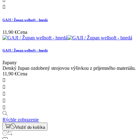


GAJI / Župan wellsoft - hnedá
11,90 €
Cena
GAJI / Župan wellsoft - hnedá
župany
Detský župan ozdobený strojovou výšivkou z príjemného materiálu.
11,90 €
Cena





Rýchle zobrazenie
Vložiť do košíka