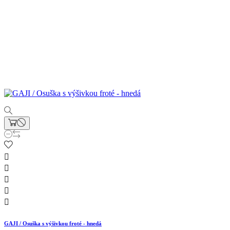





GAJI / Osuška s výšivkou froté - hnedá