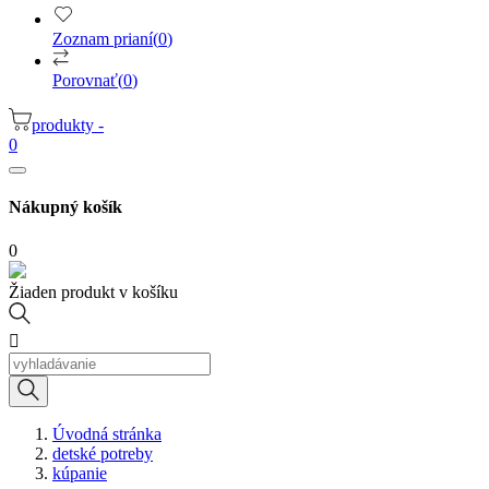
Zoznam prianí
(
0
)
Porovnať
(
0
)
produkty -
0
Nákupný košík
0
Žiaden produkt v košíku

Úvodná stránka
detské potreby
kúpanie