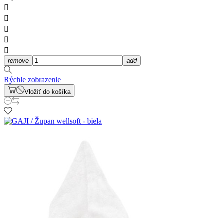





remove
add
Rýchle zobrazenie
Vložiť do košíka