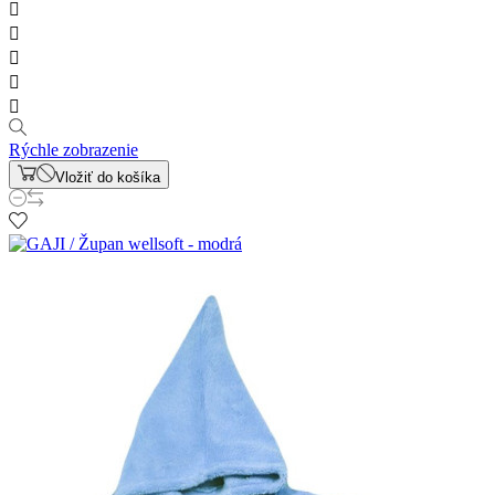





Rýchle zobrazenie
Vložiť do košíka