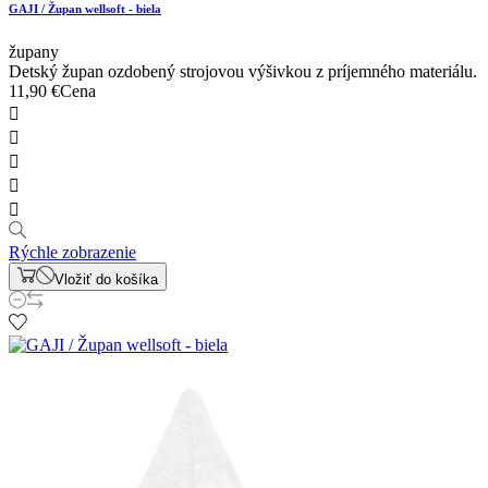
GAJI / Župan wellsoft - biela
župany
Detský župan ozdobený strojovou výšivkou z príjemného materiálu.
11,90 €
Cena





Rýchle zobrazenie
Vložiť do košíka