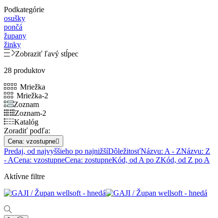
Podkategórie
osušky
pončá
župany
žinky
Zobraziť ľavý stĺpec
28 produktov
Mriežka
Mriežka-2
Zoznam
Zoznam-2
Katalóg
Zoradiť podľa:
Cena: vzostupne

Predaj, od najvyššieho po najnižší
Dôležitosť
Názvu: A - Z
Názvu: Z
- A
Cena: vzostupne
Cena: zostupne
Kód, od A po Z
Kód, od Z po A
Aktívne filtre