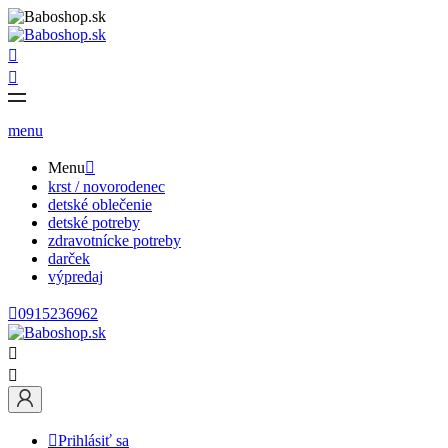


menu
Menu

krst / novorodenec
detské oblečenie
detské potreby
zdravotnícke potreby
darček
výpredaj

0915236962



Prihlásiť sa