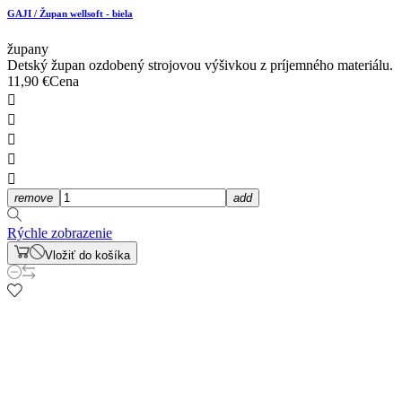
GAJI / Župan wellsoft - biela
župany
Detský župan ozdobený strojovou výšivkou z príjemného materiálu.
11,90 €
Cena





remove
add
Rýchle zobrazenie
Vložiť do košíka