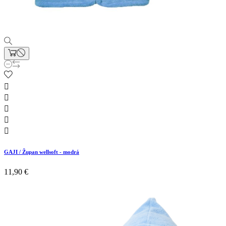





GAJI / Župan wellsoft - modrá
11,90 €