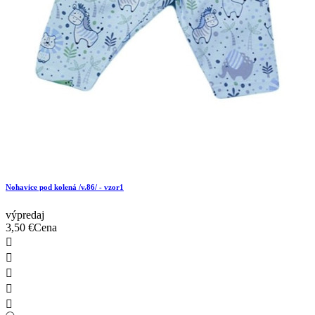
Nohavice pod kolená /v.86/ - vzor1
výpredaj
3,50 €
Cena




