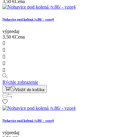
3,50 €
Cena
Nohavice pod kolená /v.86/ - vzor4
výpredaj
3,50 €
Cena





Rýchle zobrazenie
Vložiť do košíka
Nohavice pod kolená /v.86/ - vzor4
výpredaj