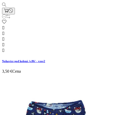





Nohavice pod kolená /v.86/ - vzor2
3,50 €
Cena