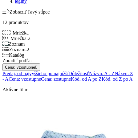
legíny
Zobraziť ľavý stĺpec
12 produktov
Mriežka
Mriežka-2
Zoznam
Zoznam-2
Katalóg
Zoradiť podľa:
Cena: vzostupne

Predaj, od najvyššieho po najnižší
Dôležitosť
Názvu: A - Z
Názvu: Z
- A
Cena: vzostupne
Cena: zostupne
Kód, od A po Z
Kód, od Z po A
Aktívne filtre