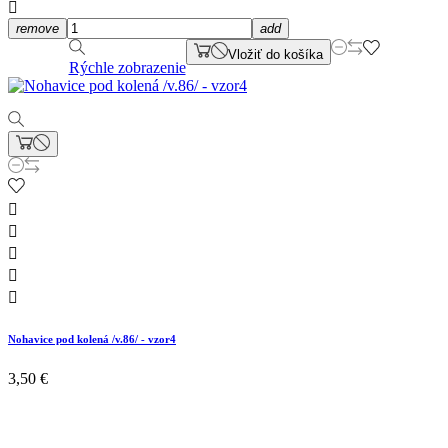

remove
add
Vložiť do košíka
Rýchle zobrazenie





Nohavice pod kolená /v.86/ - vzor4
3,50 €