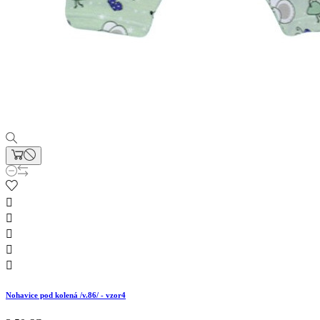





Nohavice pod kolená /v.86/ - vzor4