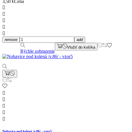
3,50 €
Cena





remove
add
Vložiť do košíka
Rýchle zobrazenie





Nohavice pod kolená /v.86/ - vzor5