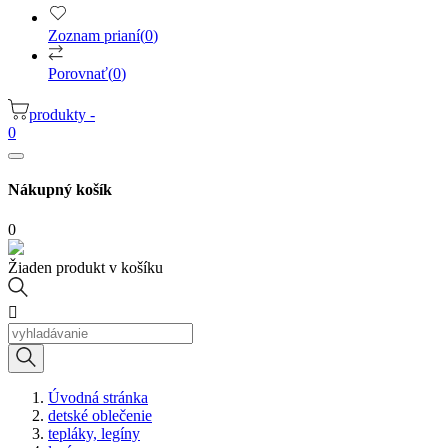
Zoznam prianí
(
0
)
Porovnať
(
0
)
produkty -
0
Nákupný košík
0
Žiaden produkt v košíku

Úvodná stránka
detské oblečenie
tepláky, legíny