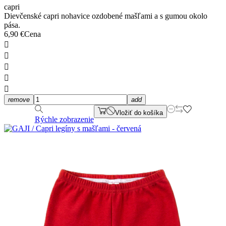
capri
Dievčenské capri nohavice ozdobené mašľami a s gumou okolo
pása.
6,90 €
Cena





remove
add
Vložiť do košíka
Rýchle zobrazenie