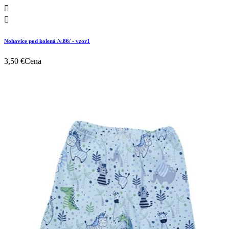


Nohavice pod kolená /v.86/ - vzor1
3,50 €
Cena