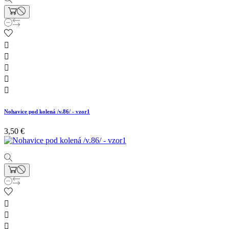





Nohavice pod kolená /v.86/ - vzor1
3,50 €


