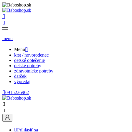


menu
Menu

krst / novorodenec
detské oblečenie
detské potreby
zdravotnícke potreby
darček
výpredaj

0915236962



Prihlásiť sa