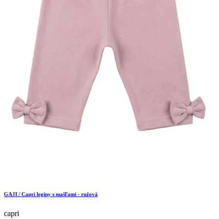
GAJI / Capri legíny s mašľami - ružová
capri