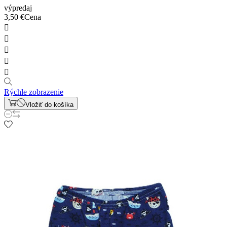
výpredaj
3,50 €
Cena





Rýchle zobrazenie
Vložiť do košíka