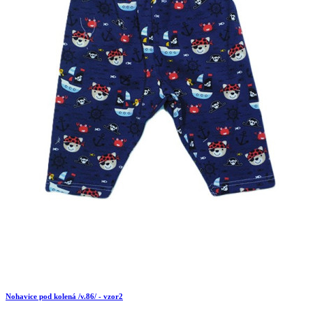
Nohavice pod kolená /v.86/ - vzor2