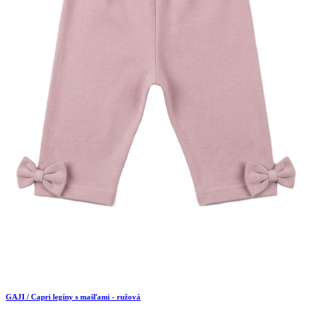
GAJI / Capri legíny s mašľami - ružová