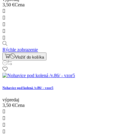
3,50 €
Cena





Rýchle zobrazenie
Vložiť do košíka
Nohavice pod kolená /v.86/ - vzor5
výpredaj
3,50 €
Cena



