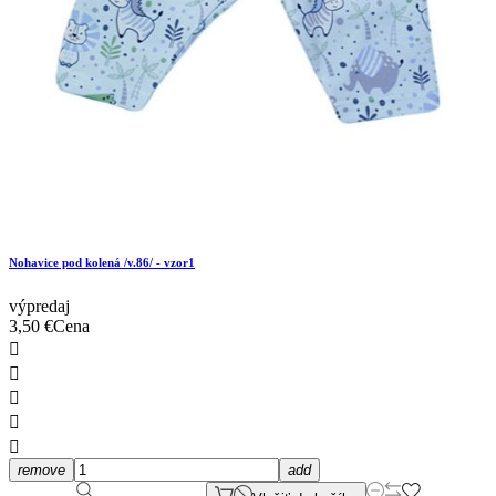
Nohavice pod kolená /v.86/ - vzor1
výpredaj
3,50 €
Cena





remove
add