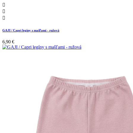



GAJI / Capri legíny s mašľami - ružová
6,90 €