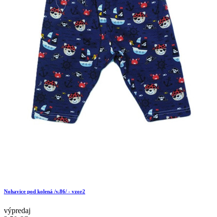
Nohavice pod kolená /v.86/ - vzor2
výpredaj