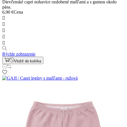
Dievčenské capri nohavice ozdobené mašľami a s gumou okolo
pása.
6,90 €
Cena





Rýchle zobrazenie
Vložiť do košíka