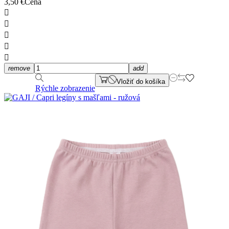
3,50 €
Cena





remove
add
Vložiť do košíka
Rýchle zobrazenie